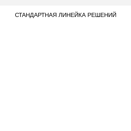
СТАНДАРТНАЯ ЛИНЕЙКА РЕШЕНИЙ
— Золотой стандарт прочности
—