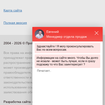
Карта сайта
Полная версия
Евгений
Менеджер отдела продаж
2004 - 2026 © ПроПериметр, все права защищены
Здравствуйте ! Я могу проконсультировать
Вас по всем вопросам.
Все права на информационные и иные материалы сайта
принадлежат правообладателю. Воспроизведение или
Информации на сайте много. Чтобы Вы долго
не искали - может быть лучше, если я сразу
распространение указанных материалов в любой форме
подскажу то что Вас заинтересует ?
может производиться только с письменного разрешения
правообладателя, в противном случае возможно применение
ответственности в соответствии с действующим
законодательством Российской Федерации. При
использовании ссылка на правообладателя и источник
заимствования обязательна
Разработка сайта —
«Askaron Systems»